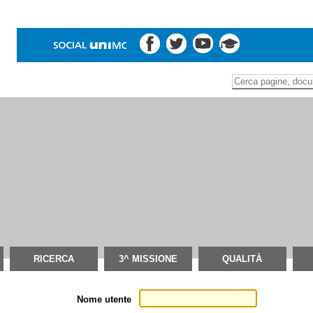
Inserire il termine di
Ricerca
avanzata…
RICERCA
3^ MISSIONE
QUALITÀ
Nome utente