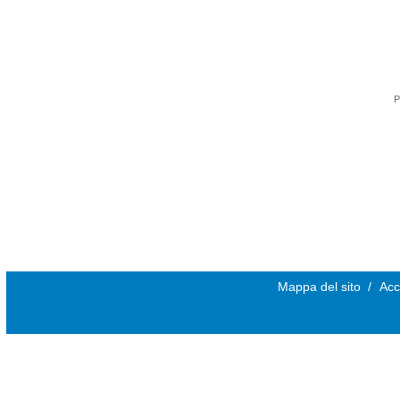
P
Mappa del sito
/
Acc