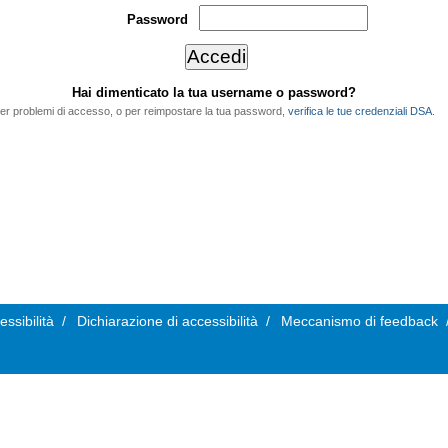
Password
Hai dimenticato la tua username o password?
er problemi di accesso, o per reimpostare la tua password,
verifica le tue credenziali DSA
.
essibilità
/
Dichiarazione di accessibilità
/
Meccanismo di feedback