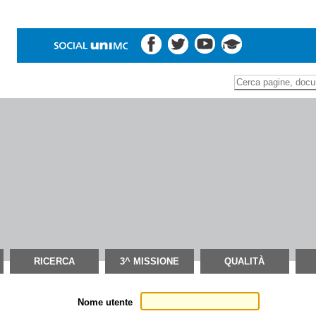
Inserire il termine di
Ricerca
avanzata…
RICERCA
3^ MISSIONE
QUALITÀ
Nome utente