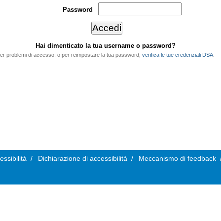
Password
Hai dimenticato la tua username o password?
er problemi di accesso, o per reimpostare la tua password,
verifica le tue credenziali DSA
.
essibilità
/
Dichiarazione di accessibilità
/
Meccanismo di feedback