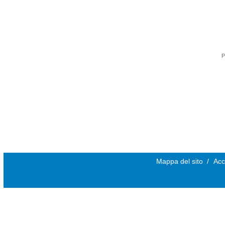
P
Mappa del sito
/
Acc